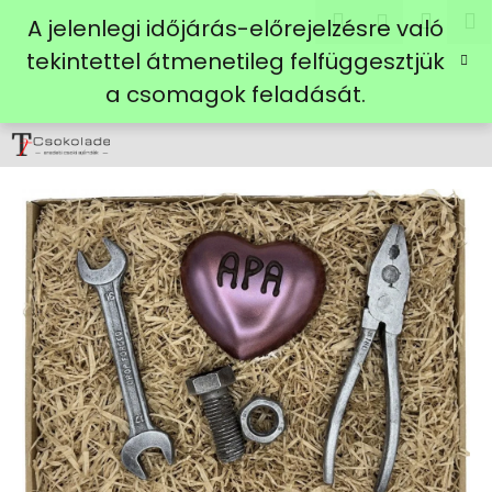
K
Ugrás
Keresés
Kosá
M
Bejelent
A jelenlegi időjárás-előrejelzésre való
a
o
fő
Vissza
Vissza
tekintettel átmenetileg felfüggesztjük
s
tartalomhoz
a csomagok feladását.
á
M
r
i
t
k
e
r
e
s
?
KERESÉS