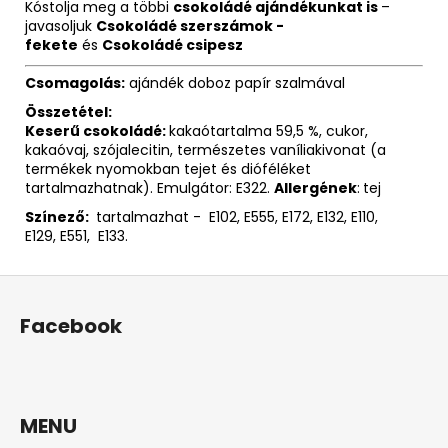
Kóstolja meg a többi
csokoládé ajándékunkat is
–
javasoljuk
Csokoládé szerszámok -
fekete
és
Csokoládé csipesz
Csomagolás:
ajándék doboz papír szalmával
Összetétel:
Keserű csokoládé:
kakaótartalma 59,5 %, cukor,
kakaóvaj, szójalecitin, természetes vaníliakivonat (a
termékek nyomokban tejet és dióféléket
tartalmazhatnak). Emulgátor: E322.
Allergének
:
tej
Színező:
tartalmazhat - E102, E555, E172, E132, E110,
E129, E551, E133.
L
á
Facebook
b
l
é
c
MENU