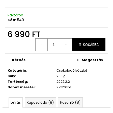
Raktáron
Kód:
549
6 990 FT
Egységár:
KOSÁRBA
Kérdés
Megosztás
Kategória
:
Csokoládé készlet
Súly
:
200 g
Tartósság
:
2027.2.2
Doboz méretei
:
27x20cm
Leírás
Kapcsolódó (8)
Hasonló (8)