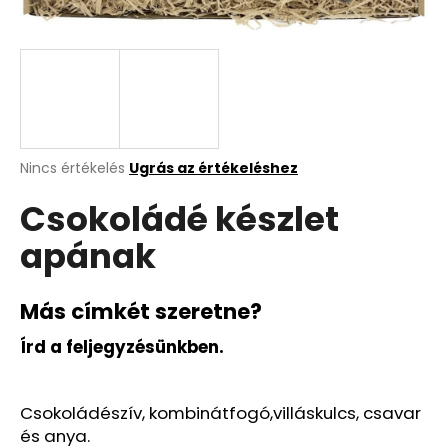
A
j
á
n
l
j
A
Nincs értékelés
Ugrás az értékeléshez
termék
u
Csokoládé készlet
átlagos
k
értékelése
apának
5-
ből
0,0
csillag.
Más címkét szeretne?
Írd a feljegyzésünkben.
Csokoládészív,
kombinátfogó
,
villáskulcs
, csavar
és anya.