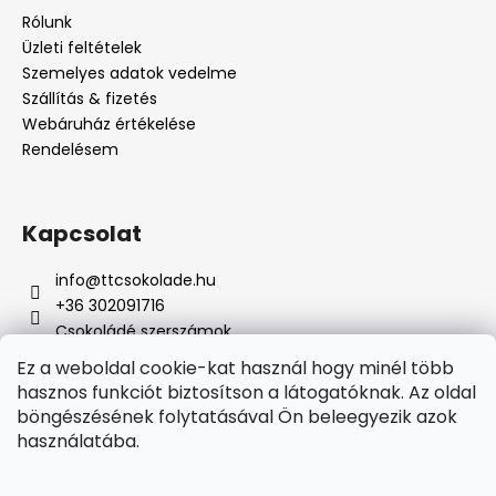
Rólunk
Üzleti feltételek
Szemelyes adatok vedelme
Szállítás & fizetés
Webáruház értékelése
Rendelésem
Kapcsolat
info
@
ttcsokolade.hu
+36 302091716
Csokoládé szerszámok
Ez a weboldal cookie-kat használ hogy minél több
hasznos funkciót biztosítson a látogatóknak. Az oldal
böngészésének folytatásával Ön beleegyezik azok
Online fizetési lehetőséget biztosítunk
használatába.