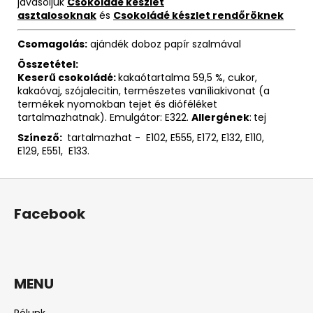
javasoljuk
Csokoládé készlet
asztalosoknak
és
Csokoládé készlet rendőröknek
Csomagolás:
ajándék doboz papír szalmával
Összetétel:
Keserű csokoládé:
kakaótartalma 59,5 %, cukor,
kakaóvaj, szójalecitin, természetes vaníliakivonat (a
termékek nyomokban tejet és dióféléket
tartalmazhatnak). Emulgátor: E322.
Allergének
:
tej
Színező:
tartalmazhat - E102, E555, E172, E132, E110,
E129, E551, E133.
L
á
Facebook
b
l
é
c
MENU