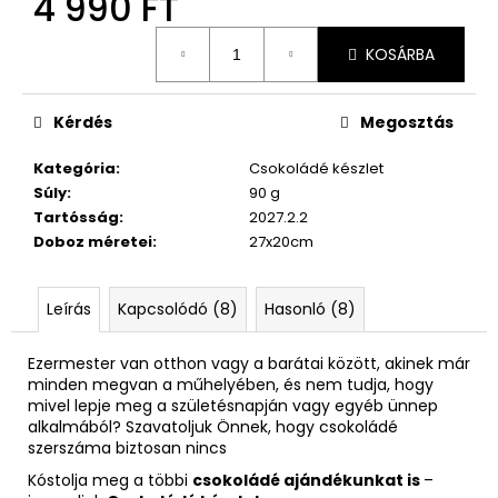
4 990 FT
Egységár:
KOSÁRBA
Kérdés
Megosztás
Kategória
:
Csokoládé készlet
Súly
:
90 g
Tartósság
:
2027.2.2
Doboz méretei
:
27x20cm
Leírás
Kapcsolódó (8)
Hasonló (8)
Ezermester van otthon vagy a barátai között, akinek már
minden megvan a műhelyében, és nem tudja, hogy
mivel lepje meg a születésnapján vagy egyéb ünnep
alkalmából? Szavatoljuk Önnek, hogy csokoládé
szerszáma biztosan nincs
Kóstolja meg a többi
csokoládé ajándékunkat is
–