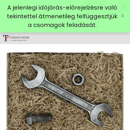
K
Ugrás
Keresés
Kosá
M
Bejelent
A jelenlegi időjárás-előrejelzésre való
a
o
fő
Vissza
Vissza
tekintettel átmenetileg felfüggesztjük
s
tartalomhoz
a csomagok feladását.
á
M
r
i
t
k
e
r
e
s
?
KERESÉS