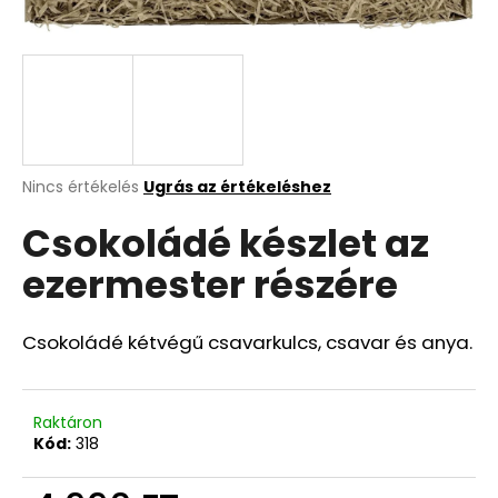
A
j
á
n
l
j
A
Nincs értékelés
Ugrás az értékeléshez
termék
u
Csokoládé készlet az
átlagos
k
értékelése
ezermester részére
5-
ből
0,0
csillag.
Csokoládé kétvégű csavarkulcs, csavar és anya.
Raktáron
Kód:
318