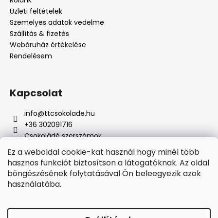
Rólunk
Üzleti feltételek
Szemelyes adatok vedelme
Szállítás & fizetés
Webáruház értékelése
Rendelésem
Kapcsolat
info
@
ttcsokolade.hu
+36 302091716
Csokoládé szerszámok
Ez a weboldal cookie-kat használ hogy minél több
hasznos funkciót biztosítson a látogatóknak. Az oldal
böngészésének folytatásával Ön beleegyezik azok
Online fizetési lehetőséget biztosítunk
használatába.