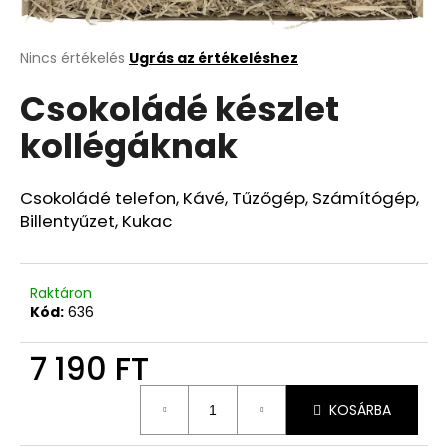
A
A
Nincs értékelés
Ugrás az értékeléshez
termék
j
Csokoládé készlet
átlagos
á
értékelése
n
kollégáknak
5-
l
ből
j
0,0
u
csillag.
Csokoládé telefon, Kávé, Tűzőgép, Számítógép,
k
Billentyűzet, Kukac
Raktáron
Kód:
636
7 190 FT
Egységár:
KOSÁRBA