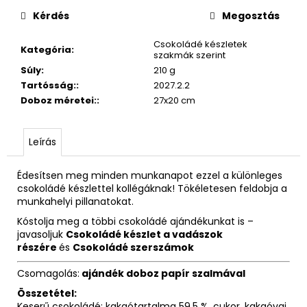
Kérdés
Megosztás
Csokoládé készletek
Kategória
:
szakmák szerint
Súly
:
210 g
Tartósság:
:
2027.2.2
Doboz méretei:
:
27x20 cm
Leírás
Édesítsen meg minden munkanapot ezzel a különleges
csokoládé készlettel kollégáknak! Tökéletesen feldobja a
munkahelyi pillanatokat.
Kóstolja meg a többi csokoládé ajándékunkat is –
javasoljuk
Csokoládé készlet a vadászok
részére
és
Csokoládé szerszámok
Csomagolás:
ajándék doboz papír szalmával
Összetétel:
Keserű csokoládé: kakaótartalma 59,5 %, cukor, kakaóvaj,