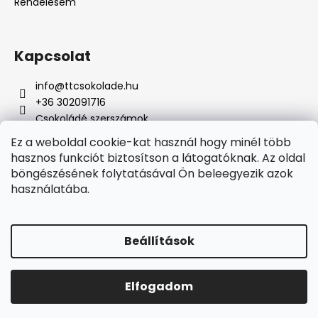
Rendelésem
Kapcsolat
info
@
ttcsokolade.hu
+36 302091716
Csokoládé szerszámok
Ez a weboldal cookie-kat használ hogy minél több
hasznos funkciót biztosítson a látogatóknak. Az oldal
böngészésének folytatásával Ön beleegyezik azok
Online fizetési lehetőséget biztosítunk
használatába.
Beállítások
Shoptet készítette
Elfogadom
Copyright 2026
TTcsokoládé
. Minden jog fenntartva.