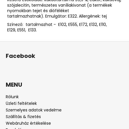
szójalecitin, természetes vaníliakivonat (a termékek
nyomokban tejet és dióféléket
tartalmazhatnak). Emulgátor: E322. Allergének: tej
Színező: tartalmazhat - E102, E555, E172, E132, E110,
E129, E551, E133.
L
á
Facebook
b
l
é
c
MENU
Rólunk
Üzleti feltételek
Szemelyes adatok vedelme
Szállítás & fizetés
Webáruház értékelése