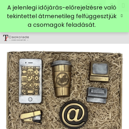
K
Ugrás
Keresés
Kosá
M
Bejelent
A jelenlegi időjárás-előrejelzésre való
a
o
fő
Vissza
Vissza
tekintettel átmenetileg felfüggesztjük
s
tartalomhoz
a csomagok feladását.
á
M
r
i
t
k
e
r
e
s
?
KERESÉS