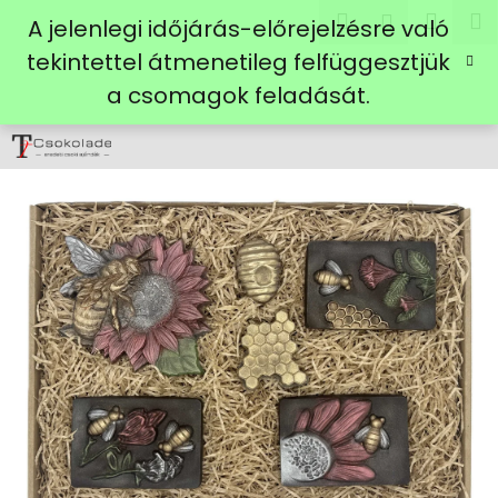
K
Ugrás
Keresés
Kosá
M
Bejelent
A jelenlegi időjárás-előrejelzésre való
a
o
fő
Vissza
Vissza
tekintettel átmenetileg felfüggesztjük
s
tartalomhoz
a csomagok feladását.
á
M
r
i
t
k
e
r
e
s
?
KERESÉS