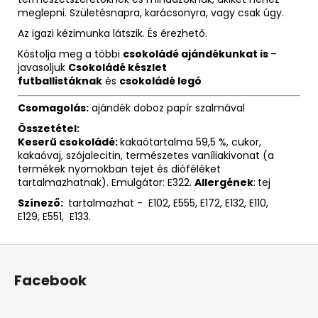
meglepni. Születésnapra, karácsonyra, vagy csak úgy.
Az igazi kézimunka látszik. És érezhető.
Kóstolja meg a többi
csokoládé ajándékunkat is
–
javasoljuk
Csokoládé készlet
futballistáknak
és
csokoládé legó
Csomagolás:
ajándék doboz papír szalmával
Összetétel:
Keserű csokoládé:
kakaótartalma 59,5 %, cukor,
kakaóvaj, szójalecitin, természetes vaníliakivonat (a
termékek nyomokban tejet és dióféléket
tartalmazhatnak). Emulgátor: E322.
Allergének
:
tej
Színező:
tartalmazhat - E102, E555, E172, E132, E110,
E129, E551, E133.
L
á
Facebook
b
l