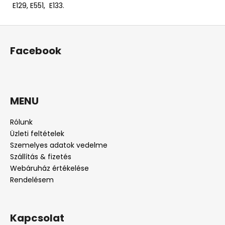
E129, E551, E133.
L
á
Facebook
b
l
é
c
MENU
Rólunk
Üzleti feltételek
Szemelyes adatok vedelme
Szállítás & fizetés
Webáruház értékelése
Rendelésem
Kapcsolat