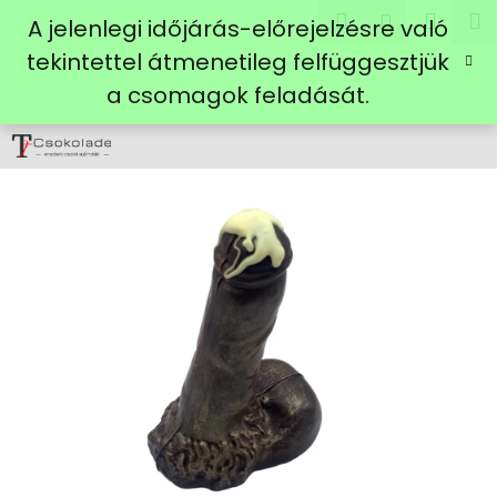
K
Ugrás
Keresés
Kosá
M
Bejelent
A jelenlegi időjárás-előrejelzésre való
a
o
fő
Vissza
Vissza
tekintettel átmenetileg felfüggesztjük
s
tartalomhoz
a csomagok feladását.
á
M
r
i
t
k
e
r
e
s
?
KERESÉS