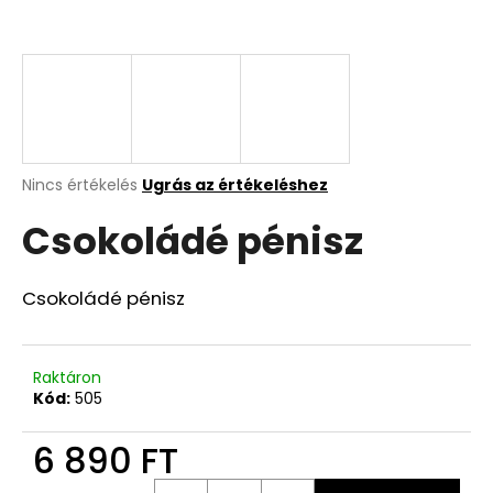
A
j
á
n
l
j
A
Nincs értékelés
Ugrás az értékeléshez
termék
u
Csokoládé pénisz
átlagos
k
értékelése
5-
ből
Csokoládé pénisz
0,0
csillag.
Raktáron
Kód:
505
6 890 FT
Egységár: