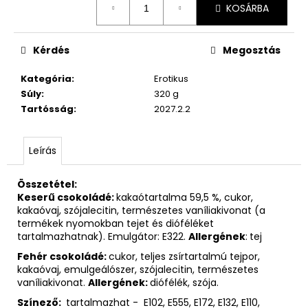
KOSÁRBA
Kérdés
Megosztás
Kategória
:
Erotikus
Súly
:
320 g
Tartósság
:
2027.2.2
Leírás
Összetétel:
Keserű csokoládé:
kakaótartalma 59,5 %, cukor,
kakaóvaj, szójalecitin, természetes vaníliakivonat (a
termékek nyomokban tejet és dióféléket
tartalmazhatnak). Emulgátor: E322.
Allergének
:
tej
Fehér csokoládé:
cukor, teljes zsírtartalmú tejpor,
kakaóvaj, emulgeálószer, szójalecitin, természetes
vaníliakivonat.
Allergének:
diófélék, szója.
Színező:
tartalmazhat - E102, E555, E172, E132, E110,