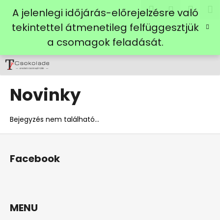
K
Ugrás
Keresés
Kosá
M
Bejelent
A jelenlegi időjárás-előrejelzésre való
a
o
fő
Vissza
Vissza
tekintettel átmenetileg felfüggesztjük
s
tartalomhoz
a csomagok feladását.
á
M
r
i
t
Novinky
k
e
r
Bejegyzés nem található...
e
L
s
á
?
Facebook
b
l
é
c
MENU
KERESÉS