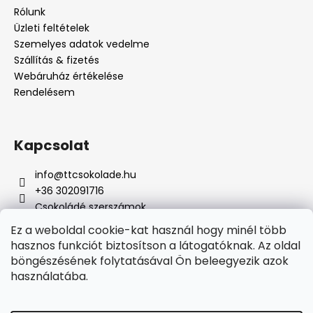
Rólunk
Üzleti feltételek
A
Szemelyes adatok vedelme
j
Szállítás & fizetés
á
Webáruház értékelése
n
Rendelésem
l
j
u
Kapcsolat
k
info
@
ttcsokolade.hu
+36 302091716
Csokoládé szerszámok
Ez a weboldal cookie-kat használ hogy minél több
hasznos funkciót biztosítson a látogatóknak. Az oldal
böngészésének folytatásával Ön beleegyezik azok
Online fizetési lehetőséget biztosítunk
használatába.