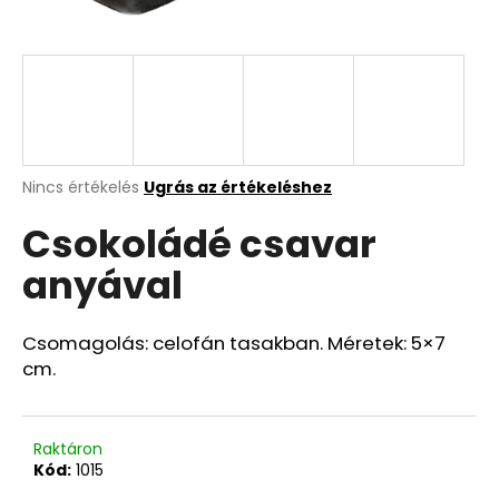
A
j
á
n
l
j
A
Nincs értékelés
Ugrás az értékeléshez
termék
u
Csokoládé csavar
átlagos
k
értékelése
anyával
5-
ből
0,0
csillag.
Csomagolás: celofán tasakban. Méretek: 5×7
cm.
Raktáron
Kód:
1015