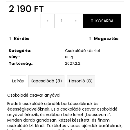
2 190 FT
Egységár:
KOSÁRBA
Kérdés
Megosztás
Kategória
:
Csokoládé készlet
Súly:
:
80 g
Tartósság:
:
2027.2.2
Leírás
Kapcsolódó (8)
Hasonló (8)
Csokoládé csavar anyával
Eredeti csokoládé ajándék barkácsolóknak és
édességkedvelőknek. Ez a csokoládé csavar csokoládé
anyával érkezik, és valóban bele lehet „becsavarni“.
Minden darab gondosan, kézzel készített, és finom
csokoládé ízt kínál. Tökéletes vicces ajándék barátoknak,