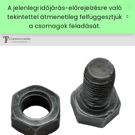
K
Ugrás
Keresés
Kosá
M
Bejelent
A jelenlegi időjárás-előrejelzésre való
a
o
fő
Vissza
Vissza
tekintettel átmenetileg felfüggesztjük
s
tartalomhoz
a csomagok feladását.
á
M
r
i
t
k
e
r
e
s
?
KERESÉS