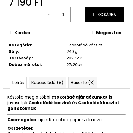
7 190 FT
Egységár:
KOSÁRBA
Kérdés
Megosztás
Kategória
:
Csokoládé készlet
Súly
:
240 g
Tartósság
:
2027.2.2
Doboz méretei
:
27x20cm
Leírás
Kapcsolódó (8)
Hasonló (8)
Kóstolja meg a többi
csokoládé ajándékunkat is
–
javasoljuk
Csokoládé kaszinó
és
Csokoládé készlet
golfozóknak
Csomagolás:
ajándék doboz papír szalmával
Összetétel: