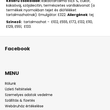
Keserű csokoládé:
kakaótartalma 59,5 %, cukor,
kakaóvaj, szójalecitin, természetes vaníliakivonat (a
termékek nyomokban tejet és dióféléket
tartalmazhatnak). Emulgátor: E322.
Allergének
:
tej
Színező:
tartalmazhat - E102, E555, E172, E132, E110,
E129, E551, E133.
L
á
Facebook
b
l
é
c
MENU
Rólunk
Üzleti feltételek
Szemelyes adatok vedelme
Szállítás & fizetés
Webáruház értékelése