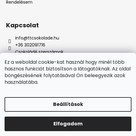
Rendelésem
Kapcsolat
info
@
ttcsokolade.hu
+36 302091716
Csokoládé szerszámok
Ez a weboldal cookie-kat használ hogy minél több
hasznos funkciót biztosítson a látogatóknak. Az oldal
böngészésének folytatásával Ön beleegyezik azok
Online fizetési lehetőséget biztosítunk
használatába.
Beállítások
Shoptet készítette
Elfogadom
Copyright 2026
TTcsokoládé
. Minden jog fenntartva.