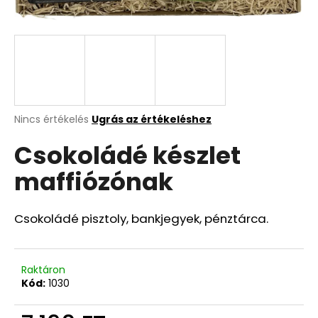
A
j
á
n
l
j
A
Nincs értékelés
Ugrás az értékeléshez
termék
u
Csokoládé készlet
átlagos
k
értékelése
maffiózónak
5-
ből
0,0
csillag.
Csokoládé pisztoly, bankjegyek, pénztárca.
Raktáron
Kód:
1030