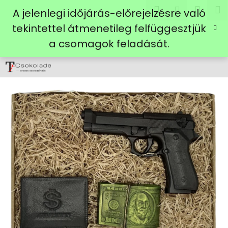
K
Ugrás
Keresés
Kosá
M
Bejelent
A jelenlegi időjárás-előrejelzésre való
a
o
fő
Vissza
Vissza
tekintettel átmenetileg felfüggesztjük
s
tartalomhoz
a csomagok feladását.
á
M
r
i
t
k
e
r
e
s
?
KERESÉS