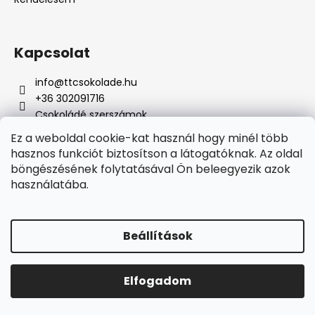
Kapcsolat
info
@
ttcsokolade.hu
+36 302091716
Csokoládé szerszámok
Ez a weboldal cookie-kat használ hogy minél több
hasznos funkciót biztosítson a látogatóknak. Az oldal
böngészésének folytatásával Ön beleegyezik azok
Online fizetési lehetőséget biztosítunk
használatába.
Beállítások
Shoptet készítette
Elfogadom
Copyright 2026
TTcsokoládé
. Minden jog fenntartva.