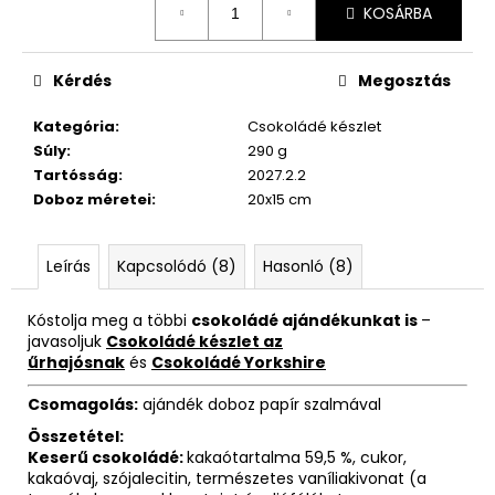
KOSÁRBA
Kérdés
Megosztás
Kategória
:
Csokoládé készlet
Súly
:
290 g
Tartósság
:
2027.2.2
Doboz méretei
:
20x15 cm
Leírás
Kapcsolódó (8)
Hasonló (8)
Kóstolja meg a többi
csokoládé ajándékunkat is
–
javasoljuk
Csokoládé készlet az
űrhajósnak
és
Csokoládé Yorkshire
Csomagolás:
ajándék doboz papír szalmával
Összetétel:
Keserű csokoládé:
kakaótartalma 59,5 %, cukor,
kakaóvaj, szójalecitin, természetes vaníliakivonat (a