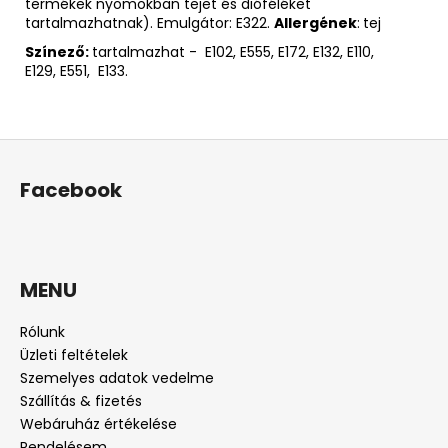
termékek nyomokban tejet és dióféléket
tartalmazhatnak). Emulgátor: E322.
Allergének
:
tej
Színező:
tartalmazhat - E102, E555, E172, E132, E110,
E129, E551, E133.
L
á
Facebook
b
l
é
c
MENU
Rólunk
Üzleti feltételek
Szemelyes adatok vedelme
Szállítás & fizetés
Webáruház értékelése
Rendelésem