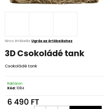
A
j
á
n
l
j
A
Nincs értékelés
Ugrás az értékeléshez
termék
u
3D Csokoládé tank
átlagos
k
értékelése
5-
ből
Csokoládé tank
0,0
csillag.
Raktáron
Kód:
1084
6 490 FT
Egységár: