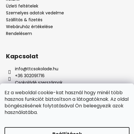
Üzleti feltételek
Szemelyes adatok vedelme
Szállítás & fizetés
Webáruház értékelése
Rendelésem
Kapcsolat
info
@
ttcsokolade.hu
+36 302091716
Csokoládé szerszámok
Ez a weboldal cookie-kat használ hogy minél több
hasznos funkciót biztosítson a látogatóknak. Az oldal
böngészésének folytatásával Ön beleegyezik azok
Online fizetési lehetőséget biztosítunk
használatába.