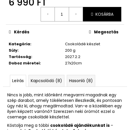
6 990 FT
Egységár:
KOSÁRBA
Kérdés
Megosztás
Kategória
:
Csokoládé készlet
Súly
:
200 g
Tartósság
:
2027.2.2
Doboz méretei
:
27x20cm
Leírás
Kapcsolódó (8)
Hasonló (8)
Nincs is jobb, mint időnként megvarrni magadnak egy
szép darabot, amely tökéletesen illeszkedik, és pontosan
úgy néz ki, ahogy megálmodtad. Van-e a közelében egy
ilyen képzett varrónő? Szerezzen neki örömöt ezzel a
csemege csokoládé készlettel.
Kóstolja meg a többi
csokoládé ajándékunkat is
–