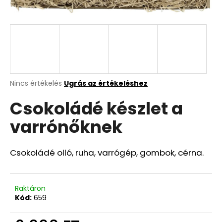
A
j
á
n
l
j
A
Nincs értékelés
Ugrás az értékeléshez
termék
u
Csokoládé készlet a
átlagos
k
értékelése
varrónőknek
5-
ből
0,0
csillag.
Csokoládé olló, ruha, varrógép, gombok, cérna.
Raktáron
Kód:
659