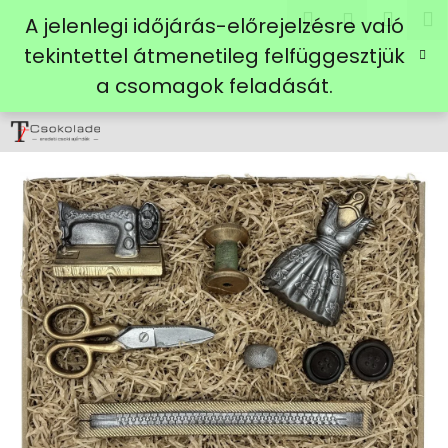
K
Ugrás
Keresés
Kosá
M
Bejelent
A jelenlegi időjárás-előrejelzésre való
a
o
fő
Vissza
Vissza
tekintettel átmenetileg felfüggesztjük
s
tartalomhoz
a csomagok feladását.
á
M
r
i
t
k
e
r
e
s
?
KERESÉS