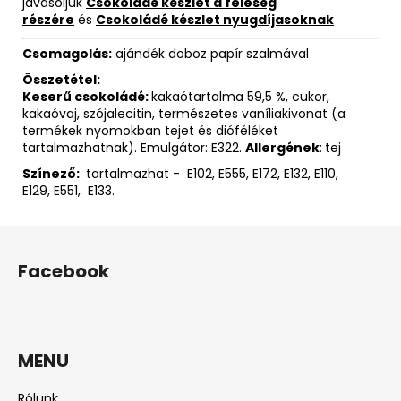
javasoljuk
Csokoládé készlet a feleség
részére
és
Csokoládé készlet nyugdíjasoknak
Csomagolás:
ajándék doboz papír szalmával
Összetétel:
Keserű csokoládé:
kakaótartalma 59,5 %, cukor,
kakaóvaj, szójalecitin, természetes vaníliakivonat (a
termékek nyomokban tejet és dióféléket
tartalmazhatnak). Emulgátor: E322.
Allergének
:
tej
Színező:
tartalmazhat - E102, E555, E172, E132, E110,
E129, E551, E133.
L
á
Facebook
b
l
é
c
MENU
Rólunk