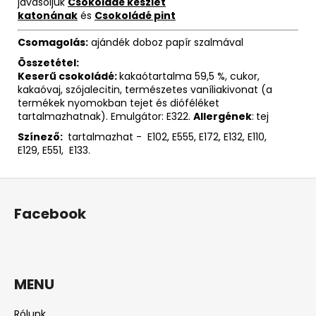
javasoljuk
Csokoládé készlet
katonának
és
Csokoládé pint
Csomagolás:
ajándék doboz papír szalmával
Összetétel:
Keserű csokoládé:
kakaótartalma 59,5 %, cukor,
kakaóvaj, szójalecitin, természetes vaníliakivonat (a
termékek nyomokban tejet és dióféléket
tartalmazhatnak). Emulgátor: E322.
Allergének
:
tej
Színező:
tartalmazhat - E102, E555, E172, E132, E110,
E129, E551, E133.
L
á
Facebook
b
l
é
c
MENU
Rólunk