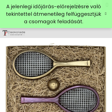
K
Ugrás
Keresés
Kosá
M
Bejelent
A jelenlegi időjárás-előrejelzésre való
a
o
fő
Vissza
Vissza
tekintettel átmenetileg felfüggesztjük
s
tartalomhoz
a csomagok feladását.
á
M
r
i
t
k
e
r
e
s
?
KERESÉS