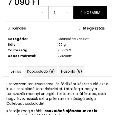
7 090 FT
Egységár:
KOSÁRBA
Kérdés
Megosztás
Kategória
:
Csokoládé készlet
Súly
:
190 g
Tartósság
:
2027.2.2
Doboz méretei
:
27x20cm
Leírás
Kapcsolódó (8)
Hasonló (8)
Szervezzen teniszversenyt, és fődíjként készítse elő ezt a
luxus csokoládé teniszkészletet. Látni fogja, hogy a
teniszezők mennyi energiát fektetnek a játékukba, csak
hogy élvezhessék ezt a prémium minőségű belga
Callebaut csokoládét.
Kóstolja meg a többi
csokoládé ajándékunkat is
–