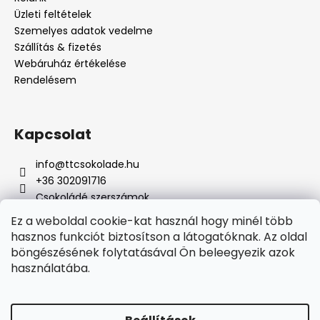
Üzleti feltételek
Szemelyes adatok vedelme
Szállítás & fizetés
Webáruház értékelése
Rendelésem
Kapcsolat
info
@
ttcsokolade.hu
+36 302091716
Csokoládé szerszámok
Ez a weboldal cookie-kat használ hogy minél több
hasznos funkciót biztosítson a látogatóknak. Az oldal
böngészésének folytatásával Ön beleegyezik azok
Online fizetési lehetőséget biztosítunk
használatába.