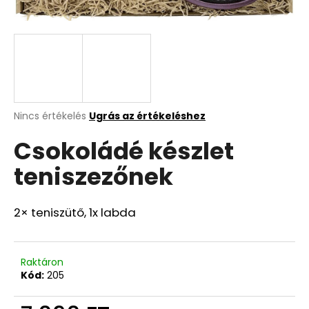
A
j
á
n
l
j
A
Nincs értékelés
Ugrás az értékeléshez
termék
u
Csokoládé készlet
átlagos
k
értékelése
teniszezőnek
5-
ből
0,0
csillag.
2× teniszütő, 1x labda
Raktáron
Kód:
205