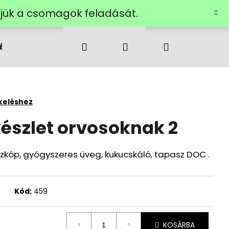
ztjük a csomagok feladását.
Keresés
Bejelentkezés
Kosár
ése
Rólunk
Kapcsolatok
keléshez
észlet orvosoknak 2
kóp, gyógyszeres üveg, kukucskáló, tapasz DOC .
Kód:
459
KOSÁRBA