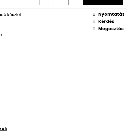
Nyomtatás
dé készlet
Kérdés
2
Megosztás
m
nek