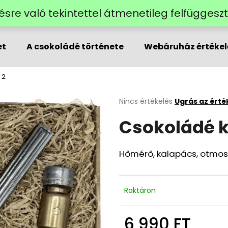
lzésre való tekintettel átmenetileg felfügges
et
A csokoládé története
Webáruház értékel
Mit keres?
 2
KERESÉS
A
Nincs értékelés
Ugrás az érté
termék
Csokoládé k
átlagos
értékelése
Ajánljuk
5-
ből
Hőmérő, kalapács, otmosz
0,0
csillag.
Raktáron
6 990 FT