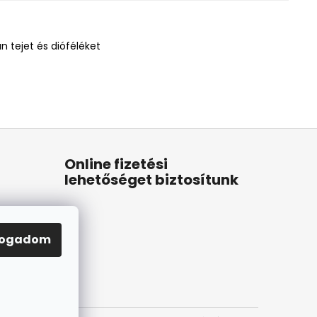
n tejet és dióféléket
Online fizetési
lehetőséget biztosítunk
fogadom