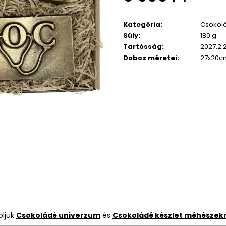
Egységár:
Kategória
:
Csokolá
Súly
:
180 g
Tartósság
:
2027.2.
Doboz méretei
:
27x20c
oljuk
Csokoládé univerzum
és
Csokoládé készlet méhészek