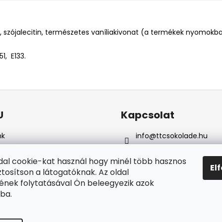
, szójalecitin, természetes vaníliakivonat (a termékek nyomokba
51, E133.
U
Kapcsolat
nk
info
@
ttcsokolade.hu
i feltételek
+36 302091716
elyes adatok vedelme
Csokoládé szerszámok
dal cookie-kat használ hogy minél több hasznos
El
ítás & fizetés
ztosítson a látogatóknak. Az oldal
ruház értékelése
nek folytatásával Ön beleegyezik azok
elésem
ba.