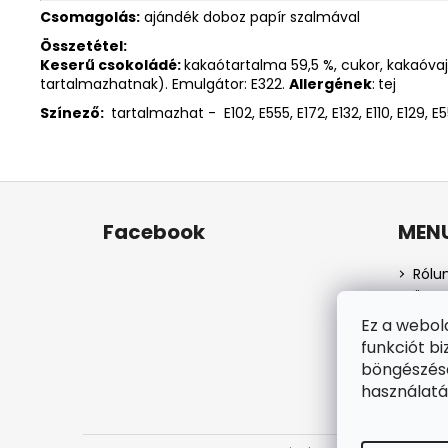
Csomagolás:
ajándék doboz papír szalmával
Összetétel:
Keserű csokoládé:
kakaótartalma 59,5 %, cukor, kakaóvaj
tartalmazhatnak). Emulgátor: E322.
Allergének
:
tej
Színező:
tartalmazhat - E102, E555, E172, E132, E110, E129, E5
L
á
Facebook
MEN
b
l
Rólu
é
Üzlet
c
Szem
Ez a webol
Száll
funkciót bi
Webá
böngészésé
Rend
használatá