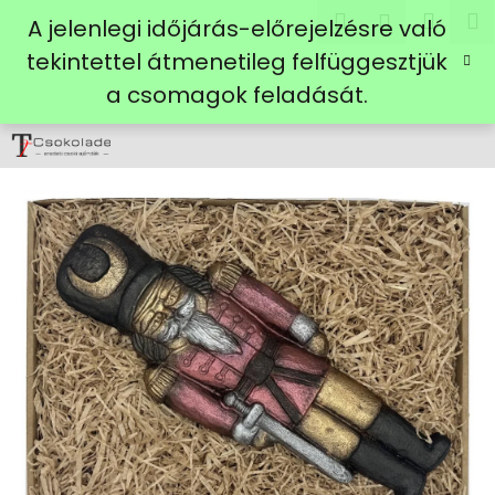
K
Ugrás
Keresés
Kosá
M
Bejelent
A jelenlegi időjárás-előrejelzésre való
a
o
fő
Vissza
Vissza
tekintettel átmenetileg felfüggesztjük
s
tartalomhoz
a csomagok feladását.
á
M
r
i
t
k
e
r
e
s
?
KERESÉS