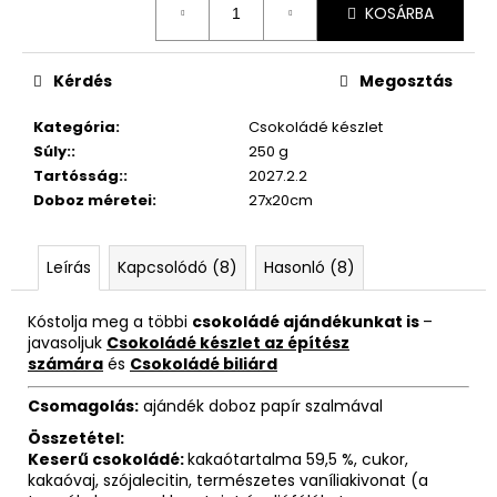
KOSÁRBA
Kérdés
Megosztás
Kategória
:
Csokoládé készlet
Súly:
:
250 g
Tartósság:
:
2027.2.2
Doboz méretei
:
27x20cm
Leírás
Kapcsolódó (8)
Hasonló (8)
Kóstolja meg a többi
csokoládé ajándékunkat is
–
javasoljuk
Csokoládé készlet az építész
számára
és
Csokoládé biliárd
Csomagolás:
ajándék doboz papír szalmával
Összetétel:
Keserű csokoládé:
kakaótartalma 59,5 %, cukor,
kakaóvaj, szójalecitin, természetes vaníliakivonat (a