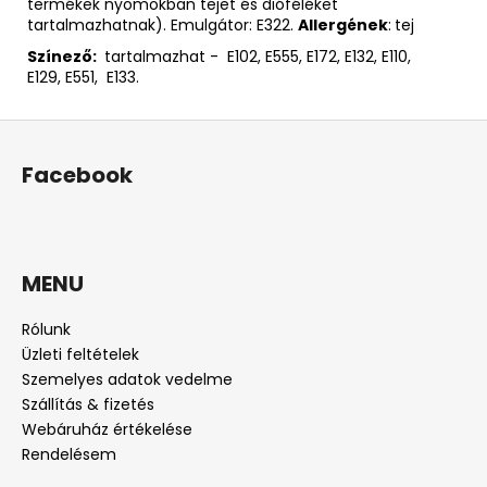
termékek nyomokban tejet és dióféléket
tartalmazhatnak). Emulgátor: E322.
Allergének
:
tej
Színező:
tartalmazhat - E102, E555, E172, E132, E110,
E129, E551, E133.
L
á
Facebook
b
l
é
c
MENU
Rólunk
Üzleti feltételek
Szemelyes adatok vedelme
Szállítás & fizetés
Webáruház értékelése
Rendelésem