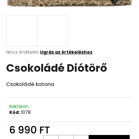
A
j
á
n
l
j
A
Nincs értékelés
Ugrás az értékeléshez
termék
u
Csokoládé Diótörő
átlagos
k
értékelése
5-
ből
Csokoládé katona
0,0
csillag.
Raktáron
Kód:
1078
6 990 FT
Egységár: