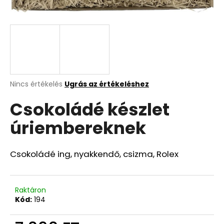
A
j
á
n
l
j
A
Nincs értékelés
Ugrás az értékeléshez
termék
u
Csokoládé készlet
átlagos
k
értékelése
úriembereknek
5-
ből
0,0
csillag.
Csokoládé ing, nyakkendő, csizma, Rolex
Raktáron
Kód:
194