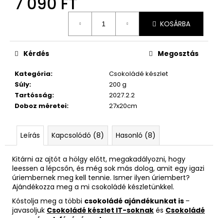
7 090 FT
Egységár:
KOSÁRBA
Kérdés
Megosztás
Kategória
:
Csokoládé készlet
Súly
:
200 g
Tartósság
:
2027.2.2
Doboz méretei
:
27x20cm
Leírás
Kapcsolódó (8)
Hasonló (8)
Kitárni az ajtót a hölgy előtt, megakadályozni, hogy
leessen a lépcsőn, és még sok más dolog, amit egy igazi
úriembernek meg kell tennie. Ismer ilyen úriembert?
Ajándékozza meg a mi csokoládé készletünkkel.
Kóstolja meg a többi
csokoládé ajándékunkat is
–
javasoljuk
Csokoládé készlet IT-soknak
és
Csokoládé