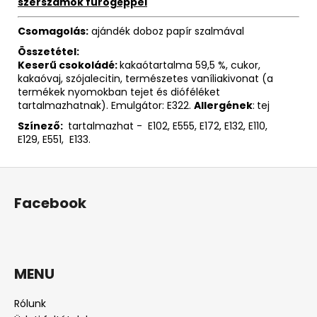
szerszámok fúrógéppel
Csomagolás:
ajándék doboz papír szalmával
Összetétel:
Keserű csokoládé:
kakaótartalma 59,5 %, cukor,
kakaóvaj, szójalecitin, természetes vaníliakivonat (a
termékek nyomokban tejet és dióféléket
tartalmazhatnak). Emulgátor: E322.
Allergének
:
tej
Színező:
tartalmazhat - E102, E555, E172, E132, E110,
E129, E551, E133.
L
á
Facebook
b
l
é
c
MENU
Rólunk