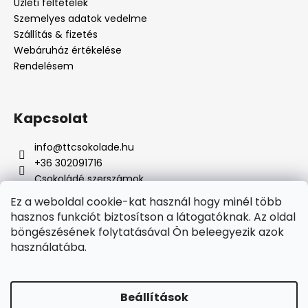
Üzleti feltételek
Szemelyes adatok vedelme
Szállítás & fizetés
Webáruház értékelése
Rendelésem
Kapcsolat
info
@
ttcsokolade.hu
+36 302091716
Csokoládé szerszámok
Ez a weboldal cookie-kat használ hogy minél több
hasznos funkciót biztosítson a látogatóknak. Az oldal
böngészésének folytatásával Ön beleegyezik azok
Online fizetési lehetőséget biztosítunk
használatába.
Beállítások