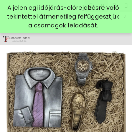
K
Ugrás
Keresés
Kosá
M
Bejelent
A jelenlegi időjárás-előrejelzésre való
a
o
fő
Vissza
Vissza
tekintettel átmenetileg felfüggesztjük
s
tartalomhoz
a csomagok feladását.
á
M
r
i
t
k
e
r
e
s
?
KERESÉS