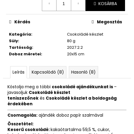
KOSÁRBA
Kérdés
Megosztás
Kategória
:
Csokoládé készlet
Súly
:
80 g
Tartósság
:
2027.2.2
Doboz méretei
:
20x15 cm
Leírás
Kapcsolódó (8)
Hasonló (8)
Kóstolja meg a többi
csokoládé ajándékunkat is
–
javasoljuk
Csokoládé készlet
teniszezőnek
és
Csokoládé készlet a boldogság
érdekében
Csomagolás:
ajándék doboz papír szalmával
Összetétel:
Keserű csokoládé:
kakaótartalma 59,5 %, cukor,