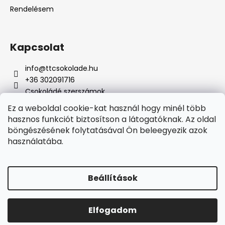
Rendelésem
Kapcsolat
info
@
ttcsokolade.hu
+36 302091716
Csokoládé szerszámok
Ez a weboldal cookie-kat használ hogy minél több
hasznos funkciót biztosítson a látogatóknak. Az oldal
böngészésének folytatásával Ön beleegyezik azok
Online fizetési lehetőséget biztosítunk
használatába.
Beállítások
Shoptet készítette
Elfogadom
Copyright 2026
TTcsokoládé
. Minden jog fenntartva.