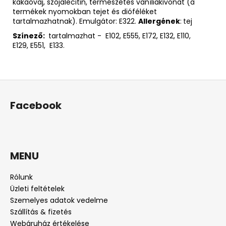
kakaóvaj, szójalecitin, természetes vaníliakivonat (a
termékek nyomokban tejet és dióféléket
tartalmazhatnak). Emulgátor: E322.
Allergének
:
tej
Színező:
tartalmazhat - E102, E555, E172, E132, E110,
E129, E551, E133.
L
á
Facebook
b
l
é
c
MENU
Rólunk
Üzleti feltételek
Szemelyes adatok vedelme
Szállítás & fizetés
Webáruház értékelése