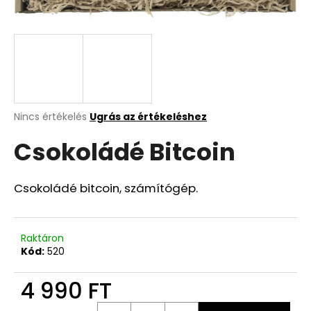
A
j
á
n
l
j
A
Nincs értékelés
Ugrás az értékeléshez
termék
u
Csokoládé Bitcoin
átlagos
k
értékelése
5-
ből
Csokoládé bitcoin, számítógép.
0,0
csillag.
Raktáron
Kód:
520
4 990 FT
Egységár: