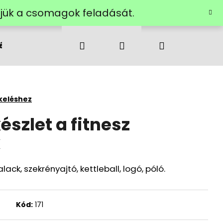
ztjük a csomagok feladását.
Keresés
Bejelentkezés
Kosár
ése
Rólunk
Kapcsolatok
keléshez
szlet a fitnesz
k
ack, szekrényajtó, kettleball, logó, póló.
Kód:
171