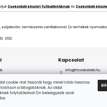
oljuk
Csokoládé készlet futballistáknak
és
Csokoládé készl
, szójalecitin, természetes vaníliakivonat (a termékek nyomokba
51, E133.
U
Kapcsolat
nk
info
@
ttcsokolade.hu
i feltételek
+36 302091716
elyes adatok vedelme
Csokoládé szerszámok
dal cookie-kat használ hogy minél több hasznos
El
ítás & fizetés
ztosítson a látogatóknak. Az oldal
ruház értékelése
nek folytatásával Ön beleegyezik azok
elésem
ba.