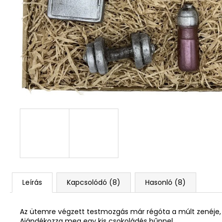
Leírás
Kapcsolódó (8)
Hasonló (8)
Az ütemre végzett testmozgás már régóta a múlt zenéje, 
Ajándékozza meg egy kis csokoládés bűnnel.