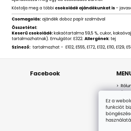
Kóstolja meg a többi
csokoládé ajándékunkat is
– javas
Csomagolás:
ajándék doboz papír szalmával
Összetétel:
Keserű csokoládé:
kakaótartalma 59,5 %, cukor, kakaóvaj
tartalmazhatnak). Emulgátor: E322.
Allergének
:
tej
Színező:
tartalmazhat - E102, E555, E172, E132, E110, E129, E5
L
á
Facebook
MEN
b
l
Rólu
é
Üzlet
c
Szem
Ez a webol
Száll
funkciót bi
Webá
böngészésé
Rend
használatá