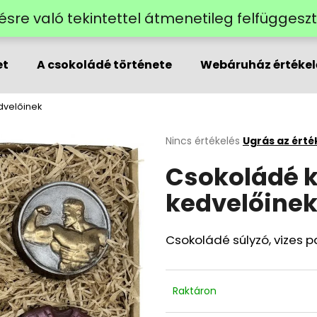
lzésre való tekintettel átmenetileg felfügges
et
A csokoládé története
Webáruház értékel
Mit keres?
edvelőinek
KERESÉS
A
Nincs értékelés
Ugrás az érté
termék
Csokoládé ké
átlagos
értékelése
Ajánljuk
kedvelőine
5-
ből
0,0
csillag.
Csokoládé súlyzó, vizes pal
Raktáron