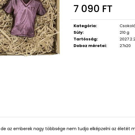
7 090 FT
Egységár:
Kategória
:
Csokolá
Súly
:
210 g
Tartósság
:
2027.2.
Doboz méretei
:
27x20
de az emberek nagy többsége nem tudja elképzelni az életét moz