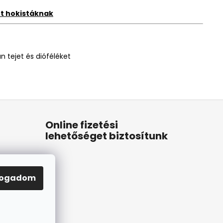
et hokistáknak
n tejet és dióféléket
Online fizetési
lehetőséget biztosítunk
fogadom