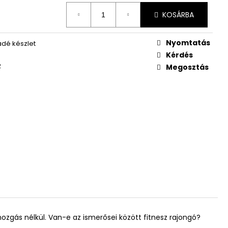
KOSÁRBA
Nyomtatás
dé készlet
Kérdés
2
Megosztás
gás nélkül. Van-e az ismerősei között fitnesz rajongó?