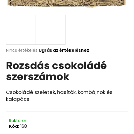
A
j
á
n
l
j
A
Nincs értékelés
Ugrás az értékeléshez
termék
u
Rozsdás csokoládé
átlagos
k
értékelése
szerszámok
5-
ből
0,0
csillag.
Csokoládé szeletek, hasítók, kombájnok és
kalapács
Raktáron
Kód:
168