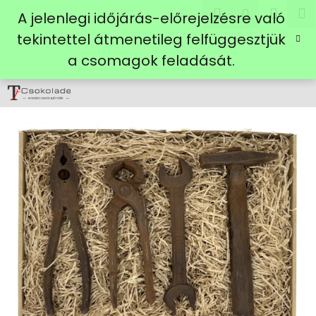
K
Ugrás
Keresés
Kosá
M
Bejelent
A jelenlegi időjárás-előrejelzésre való
a
o
fő
Vissza
Vissza
tekintettel átmenetileg felfüggesztjük
s
tartalomhoz
a csomagok feladását.
á
M
r
i
t
k
e
r
e
s
?
KERESÉS