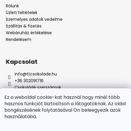
Rólunk
Üzleti feltételek
Szemelyes adatok vedelme
Szállítás & fizetés
Webáruház értékelése
Rendelésem
Kapcsolat
info
@
ttcsokolade.hu
+36 302091716
Csokoládé szerszámok
Ez a weboldal cookie-kat használ hogy minél több
hasznos funkciót biztosítson a látogatóknak. Az oldal
böngészésének folytatásával Ön beleegyezik azok
Online fizetési lehetőséget biztosítunk
használatába.