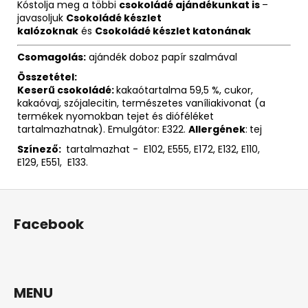
Kóstolja meg a többi
csokoládé ajándékunkat is
–
javasoljuk
Csokoládé készlet
kalózoknak
és
Csokoládé készlet katonának
Csomagolás:
ajándék doboz papír szalmával
Összetétel:
Keserű csokoládé:
kakaótartalma 59,5 %, cukor,
kakaóvaj, szójalecitin, természetes vaníliakivonat (a
termékek nyomokban tejet és dióféléket
tartalmazhatnak). Emulgátor: E322.
Allergének
:
tej
Színező:
tartalmazhat - E102, E555, E172, E132, E110,
E129, E551, E133.
L
á
Facebook
b
l
é
c
MENU