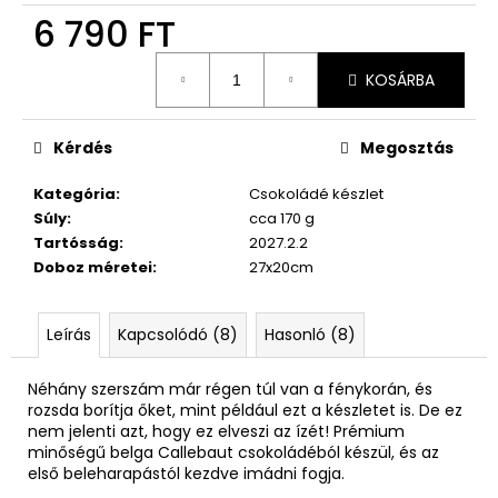
6 790 FT
Egységár:
KOSÁRBA
Kérdés
Megosztás
Kategória
:
Csokoládé készlet
Súly
:
cca 170 g
Tartósság
:
2027.2.2
Doboz méretei
:
27x20cm
Leírás
Kapcsolódó (8)
Hasonló (8)
Néhány szerszám már régen túl van a fénykorán, és
rozsda borítja őket, mint például ezt a készletet is. De ez
nem jelenti azt, hogy ez elveszi az ízét! Prémium
minőségű belga Callebaut csokoládéból készül, és az
első beleharapástól kezdve imádni fogja.