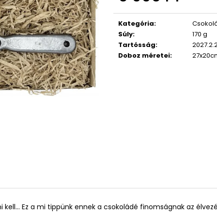
Egységár:
Kategória
:
Csokolá
Súly
:
170 g
Tartósság
:
2027.2.
Doboz méretei
:
27x20c
ni kell... Ez a mi tippünk ennek a csokoládé finomságnak az élvez