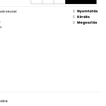
Nyomtatás
dé készlet
Kérdés
2
Megosztás
m
ésére.