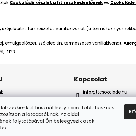
oljuk
Csokoládé készlet a fitnesz kedvelőinek
és
Csokoládé 
, szójalecitin, természetes vaníliakivonat (a termékek nyomokba
vaj, emulgeálószer, szójalecitin, természetes vaníliakivonat.
Aller
51, E133.
U
Kapcsolat
nk
info
@
ttcsokolade.hu
i feltételek
+36 302091716
elyes adatok vedelme
Csokoládé szerszámok
dal cookie-kat használ hogy minél több hasznos
El
ítás & fizetés
ztosítson a látogatóknak. Az oldal
ruház értékelése
nek folytatásával Ön beleegyezik azok
elésem
ba.