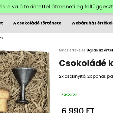
lzésre való tekintettel átmenetileg felfügges
et
A csokoládé története
Webáruház értékel
Mit keres?
ak
KERESÉS
A
Nincs értékelés
Ugrás az érté
termék
Csokoládé 
átlagos
értékelése
Ajánljuk
5-
ből
2x csokinyitó, 2x pohár, p
0,0
csillag.
Raktáron
6 990 FT