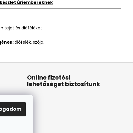
készlet úriembereknek
n tejet és dióféléket
gének:
diófélék, szója.
Online fizetési
lehetőséget biztosítunk
fogadom