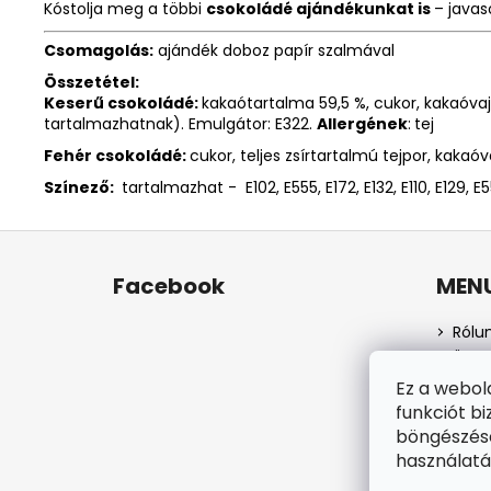
Kóstolja meg a többi
csokoládé ajándékunkat is
– javas
Csomagolás:
ajándék doboz papír szalmával
Összetétel:
Keserű csokoládé:
kakaótartalma 59,5 %, cukor, kakaóvaj
tartalmazhatnak). Emulgátor: E322.
Allergének
:
tej
Fehér csokoládé:
cukor, teljes zsírtartalmú tejpor, kakaó
Színező:
tartalmazhat - E102, E555, E172, E132, E110, E129, E5
L
á
Facebook
MEN
b
l
Rólu
é
Üzlet
c
Szem
Ez a webol
Száll
funkciót bi
Webá
böngészésé
Rend
használatá