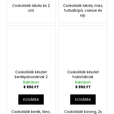
Csokoládé labda és 2
Csokoládé labda, mez,
ütő
futballcipő, csésze és
síp.
Csokoládé készlet
Csokoládé készlet
kerékpárosoknak 2
hokistáknak
Raktáron
Raktáron
6 990 FT
6 990 FT
KOSÁRBA
KOSÁRBA
Csokoládé kerék, lánc,
Csokoládé korong, 2x