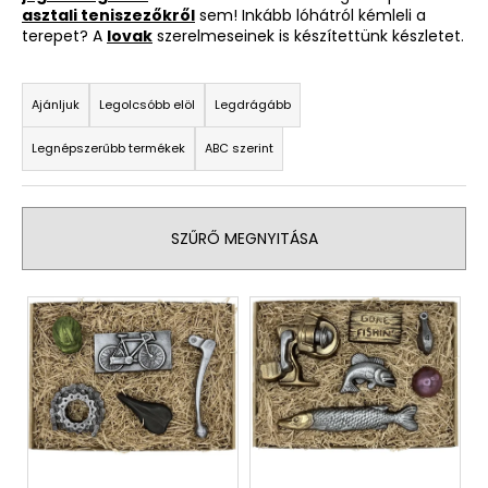
asztali teniszezőkről
sem! Inkább lóhátról kémleli a
terepet? A
lovak
szerelmeseinek is készítettünk készletet.
A
T
j
e
Ajánljuk
Legolcsóbb elöl
Legdrágább
á
r
n
Legnépszerűbb termékek
ABC szerint
l
m
j
é
u
k
k
SZŰRŐ MEGNYITÁSA
e
k
T
r
e
e
r
n
m
d
é
e
k
z
e
é