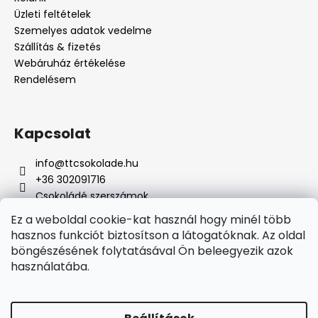
s
e
Üzleti feltételek
l
Szemelyes adatok vedelme
e
Szállítás & fizetés
m
Webáruház értékelése
e
Rendelésem
i
Kapcsolat
info
@
ttcsokolade.hu
+36 302091716
Csokoládé szerszámok
Ez a weboldal cookie-kat használ hogy minél több
hasznos funkciót biztosítson a látogatóknak. Az oldal
böngészésének folytatásával Ön beleegyezik azok
Online fizetési lehetőséget biztosítunk
használatába.