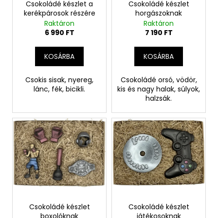
k
Csokoládé készlet a
Csokoládé készlet
s
kerékpárosok részére
horgászoknak
l
e
Raktáron
Raktáron
i
6 990 FT
7 190 FT
s
t
KOSÁRBA
KOSÁRBA
á
j
Csokis sisak, nyereg,
Csokoládé orsó, vödör,
lánc, fék, bicikli.
kis és nagy halak, súlyok,
a
halzsák.
Csokoládé készlet
Csokoládé készlet
boxolóknak
játékosoknak