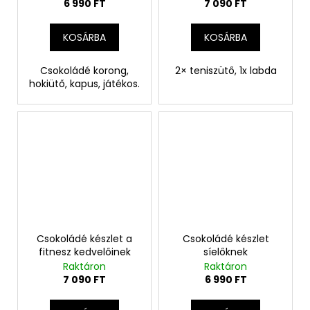
6 990 FT
7 090 FT
KOSÁRBA
KOSÁRBA
Csokoládé korong,
2× teniszütő, 1x labda
hokiütő, kapus, játékos.
Csokoládé készlet a
Csokoládé készlet
fitnesz kedvelőinek
síelőknek
Raktáron
Raktáron
7 090 FT
6 990 FT