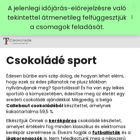
K
Ugrás
Keresés
Kosá
M
Bejelent
A jelenlegi időjárás-előrejelzésre való
a
o
fő
Vissza
Vissza
tekintettel átmenetileg felfüggesztjük
s
tartalomhoz
a csomagok feladását.
á
M
r
i
t
Csokoládé sport
k
e
r
Édesen bűnbe esni szép dolog, de hogyan lehet elérni,
e
hogy ezek az édes pillanatok ne plusz kilókban
nyilvánuljanak meg? Sportolással! És ha van egy lelkes
s
sportoló a környezetében, édesítse meg az életét egy
?
eredeti csokoládé ajándékkal. Mégpedig, a belga
Callebaut csokoládébó
l
készítettel, amelynek
kakaótartalma 59,5 %.
Elkészítjük Önnek a
kerékpáros
csokoládé készletet,
amelyet értékelni fog minden klasszikus és elektromos
KERESÉS
kerékpár szerelmese is. Élvezni fogják a
futballisták
és a
jégkorongozók
is. Nem feledkeztünk meg a népszerű