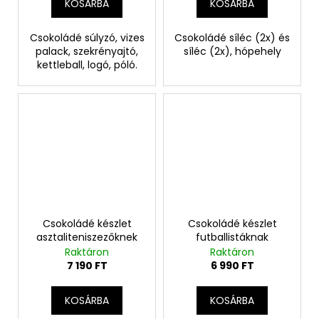
KOSÁRBA
KOSÁRBA
Csokoládé súlyzó, vizes
Csokoládé síléc (2x) és
palack, szekrényajtó,
síléc (2x), hópehely
kettleball, logó, póló.
Csokoládé készlet
Csokoládé készlet
asztaliteniszezőknek
futballistáknak
Raktáron
Raktáron
7 190 FT
6 990 FT
KOSÁRBA
KOSÁRBA