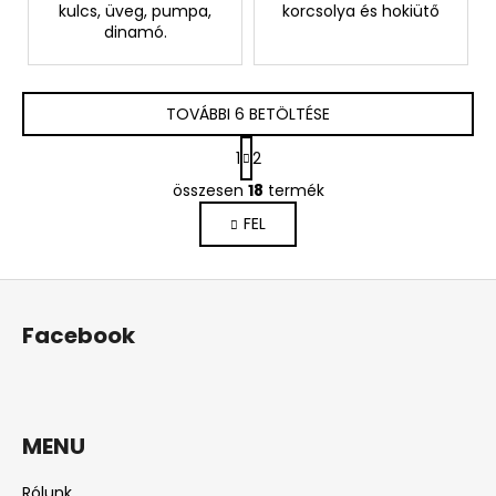
kulcs, üveg, pumpa,
korcsolya és hokiütő
dinamó.
TOVÁBBI 6 BETÖLTÉSE
L
1
2
a
L
p
összesen
18
termék
i
o
FEL
s
z
á
t
s
a
L
i
á
r
Facebook
b
á
n
l
y
é
í
c
MENU
t
á
Rólunk