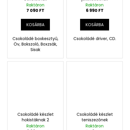
Raktáron
Raktáron
7 090 FT
6 990 FT
KOSÁRBA
KOSÁRBA
Csokoládé boxkesztyű,
Csokoládé driver, CD.
Öv, Bokszoló, Boxzsák,
Sisak
Csokoládé készlet
Csokoládé készlet
hokistáknak 2
teniszezőnek
Raktáron
Raktáron