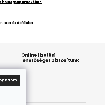
 a boldogság érdekében
n tejet és dióféléket
Online fizetési
lehetőséget biztosítunk
fogadom