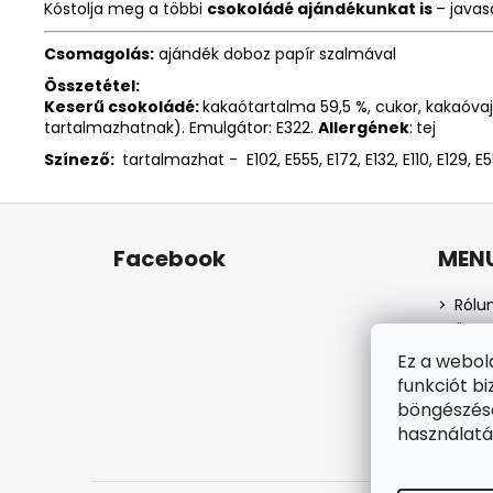
Kóstolja meg a többi
csokoládé ajándékunkat is
– javas
Csomagolás:
ajándék doboz papír szalmával
Összetétel:
Keserű csokoládé:
kakaótartalma 59,5 %, cukor, kakaóvaj
tartalmazhatnak). Emulgátor: E322.
Allergének
:
tej
Színező:
tartalmazhat - E102, E555, E172, E132, E110, E129, E5
L
á
Facebook
MEN
b
l
Rólu
é
Üzlet
c
Szem
Ez a webol
Száll
funkciót bi
Webá
böngészésé
Rend
használatá