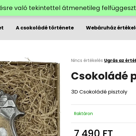
lzésre való tekintettel átmenetileg felfügges
et
A csokoládé története
Webáruház értékel
Mit keres?
KERESÉS
A
Nincs értékelés
Ugrás az érté
termék
Csokoládé p
átlagos
értékelése
Ajánljuk
5-
ből
3D Csokoládé pisztoly
0,0
csillag.
Raktáron
7 490 FT