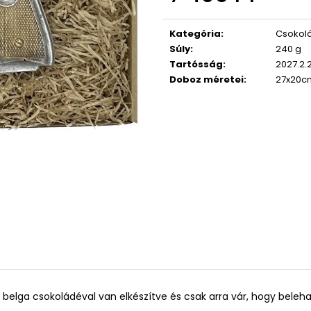
Egységár:
Kategória
:
Csokolá
Súly
:
240 g
Tartósság
:
2027.2.
Doboz méretei
:
27x20c
n belga csokoládéval van elkészítve és csak arra vár, hogy beleh