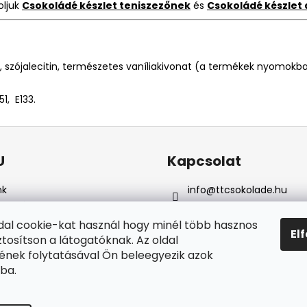
oljuk
Csokoládé készlet teniszezőnek
és
Csokoládé készlet
, szójalecitin, természetes vaníliakivonat (a termékek nyomokba
51, E133.
U
Kapcsolat
nk
info
@
ttcsokolade.hu
i feltételek
+36 302091716
elyes adatok vedelme
Csokoládé szerszámok
dal cookie-kat használ hogy minél több hasznos
El
ítás & fizetés
ztosítson a látogatóknak. Az oldal
ruház értékelése
nek folytatásával Ön beleegyezik azok
elésem
ba.