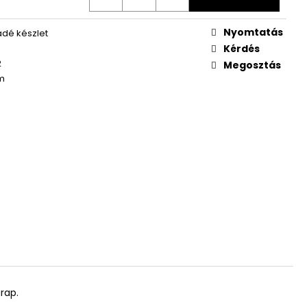
Nyomtatás
dé készlet
Kérdés
2
Megosztás
m
arap.