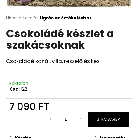
A
A
Nincs értékelés
Ugrás az értékeléshez
termék
j
Csokoládé készlet a
átlagos
á
értékelése
n
szakácsoknak
5-
l
ből
j
0,0
u
csillag.
Csokoládé kanál, villa, reszelő és kés
k
Raktáron
Kód:
122
7 090 FT
Egységár:
KOSÁRBA