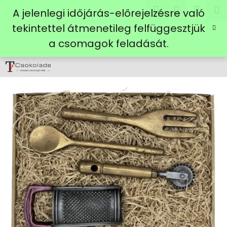
K
Ugrás
Keresés
Kosá
M
Bejelent
A jelenlegi időjárás-előrejelzésre való
a
o
fő
Vissza
Vissza
tekintettel átmenetileg felfüggesztjük
s
tartalomhoz
a csomagok feladását.
á
M
r
i
t
k
e
r
e
s
?
KERESÉS