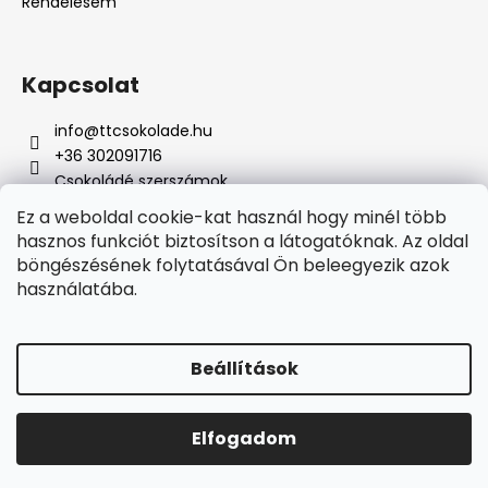
Rendelésem
Kapcsolat
info
@
ttcsokolade.hu
+36 302091716
Csokoládé szerszámok
Ez a weboldal cookie-kat használ hogy minél több
hasznos funkciót biztosítson a látogatóknak. Az oldal
böngészésének folytatásával Ön beleegyezik azok
Online fizetési lehetőséget biztosítunk
használatába.
Beállítások
Shoptet készítette
Elfogadom
Copyright 2026
TTcsokoládé
. Minden jog fenntartva.