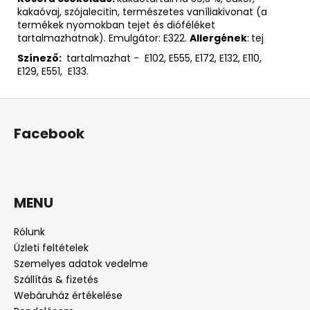
kakaóvaj, szójalecitin, természetes vaníliakivonat (a
termékek nyomokban tejet és dióféléket
tartalmazhatnak). Emulgátor: E322.
Allergének
:
tej
Színező:
tartalmazhat - E102, E555, E172, E132, E110,
E129, E551, E133.
L
á
Facebook
b
l
é
c
MENU
Rólunk
Üzleti feltételek
Szemelyes adatok vedelme
Szállítás & fizetés
Webáruház értékelése