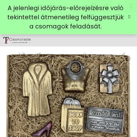
K
Ugrás
Keresés
Kosá
M
Bejelent
A jelenlegi időjárás-előrejelzésre való
a
o
fő
Vissza
Vissza
tekintettel átmenetileg felfüggesztjük
s
tartalomhoz
a csomagok feladását.
á
M
r
i
t
k
e
r
e
s
?
KERESÉS