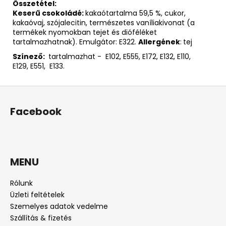
Összetétel:
Keserű csokoládé:
kakaótartalma 59,5 %, cukor,
kakaóvaj, szójalecitin, természetes vaníliakivonat (a
termékek nyomokban tejet és dióféléket
tartalmazhatnak). Emulgátor: E322.
Allergének
:
tej
Színező:
tartalmazhat - E102, E555, E172, E132, E110,
E129, E551, E133.
L
á
Facebook
b
l
é
c
MENU
Rólunk
Üzleti feltételek
Szemelyes adatok vedelme
Szállítás & fizetés