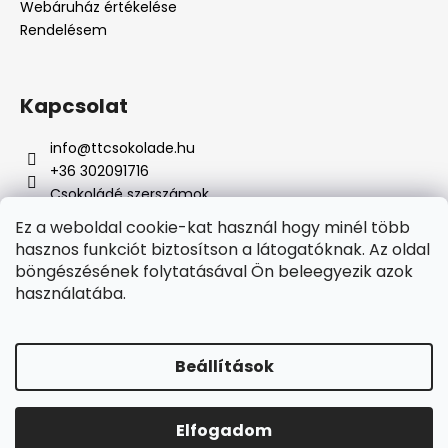
Webáruház értékelése
Rendelésem
Kapcsolat
info
@
ttcsokolade.hu
+36 302091716
Csokoládé szerszámok
Ez a weboldal cookie-kat használ hogy minél több
hasznos funkciót biztosítson a látogatóknak. Az oldal
böngészésének folytatásával Ön beleegyezik azok
Online fizetési lehetőséget biztosítunk
használatába.
Beállítások
Shoptet készítette
Elfogadom
Copyright 2026
TTcsokoládé
. Minden jog fenntartva.