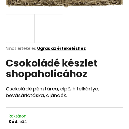
A
j
á
n
l
j
A
Nincs értékelés
Ugrás az értékeléshez
termék
u
Csokoládé készlet
átlagos
k
értékelése
shopaholicához
5-
ből
0,0
csillag.
Csokoládé pénztárca, cipő, hitelkártya,
bevásárlótáska, ajándék.
Raktáron
Kód:
534